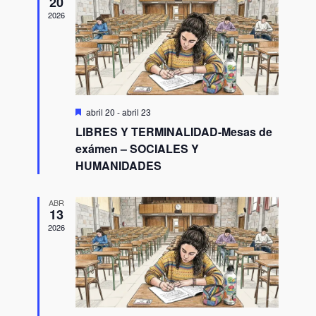
VISTAS
20
2026
DE
EVENTO
Destacado
abril 20
-
abril 23
LIBRES Y TERMINALIDAD-Mesas de
exámen – SOCIALES Y
HUMANIDADES
ABR
13
2026