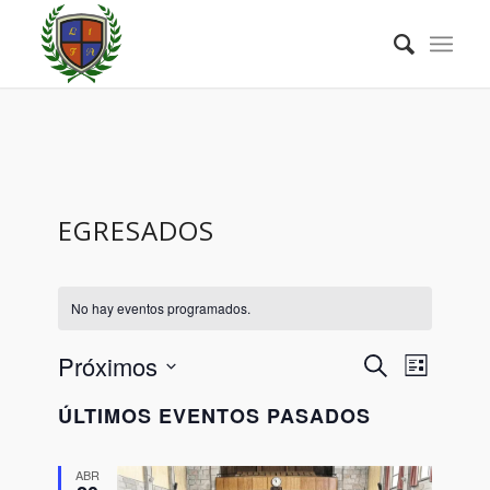
EGRESADOS
No hay eventos programados.
NAVEGA
Navega
Próximos
Buscar
Lista
de
DE
Selecciona
vistas
ÚLTIMOS EVENTOS PASADOS
la
BÚSQU
de
fecha.
Evento
Y
ABR