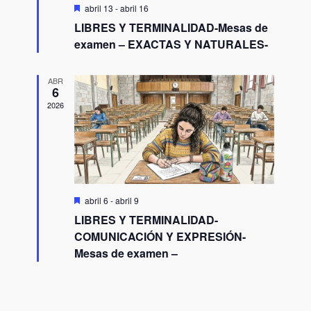
Destacado
abril 13
-
abril 16
LIBRES Y TERMINALIDAD-Mesas de
examen – EXACTAS Y NATURALES-
ABR
6
2026
Destacado
abril 6
-
abril 9
LIBRES Y TERMINALIDAD-
COMUNICACIÓN Y EXPRESIÓN-
Mesas de examen –