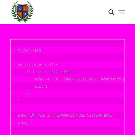
#!/bin/bash

verificar_error() {

    if [ $? -ne 0 ]; then

        echo -e "\n
 ERROR DETECTADO. Deteniendo para n
        exit 1

    fi

}

echo "
 FASE 1: PREPARACIÓN DEL SISTEMA BASE"

sleep 2
