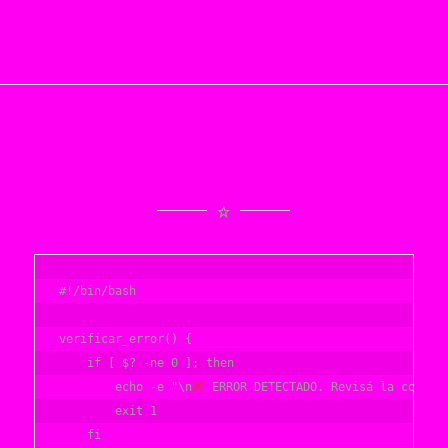
#!/bin/bash

verificar_error() {

    if [ $? -ne 0 ]; then

        echo -e "\n
 ERROR DETECTADO. Revisá la consola
        exit 1

    fi
