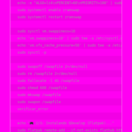
echo -e "ALGO=lz4\nPERCENT=60\nPRIORITY=100" | sudo tee 
sudo systemctl enable zramswap

sudo systemctl restart zramswap

sudo sysctl vm.swappiness=10

echo 'vm.swappiness=10' | sudo tee -a /etc/sysctl.conf

echo 'vm.vfs_cache_pressure=50' | sudo tee -a /etc/sysct
sudo sysctl -p

sudo swapoff /swapfile 2>/dev/null

sudo rm /swapfile 2>/dev/null

sudo fallocate -l 4G /swapfile

sudo chmod 600 /swapfile

sudo mkswap /swapfile

sudo swapon /swapfile

verificar_error

echo "
 2/3: Instalando GDevelop (Flatpak)..."

sudo flatpak remote-add --if-not-exists flathub https://