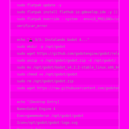
sudo flatpak update -y

sudo flatpak install flathub io.gdevelop.ide -y || sudo 
sudo flatpak override --system --env=LD_PRELOAD=/usr/\$L
verificar_error

echo "
 3/3: Instalando Godot 4..."

sudo mkdir -p /opt/godot

sudo wget https://github.com/godotengine/godot/releases/
sudo unzip -o /opt/godot/godot.zip -d /opt/godot/

sudo mv /opt/godot/Godot_v4.2.2-stable_linux.x86_64 /opt
sudo chmod +x /opt/godot/godot

sudo rm /opt/godot/godot.zip

sudo wget https://raw.githubusercontent.com/godotengine/
echo "[Desktop Entry]

Name=Godot Engine 4

Exec=gamemoderun /opt/godot/godot

Icon=/opt/godot/godot-logo.svg
