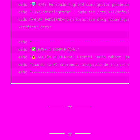
echo "
 4/4: Forzando LightDM como gestor predeterminad
echo "/usr/sbin/lightdm" | sudo tee /etc/X11/default-dis
sudo DEBIAN_FRONTEND=noninteractive dpkg-reconfigure lig
verificar_error

echo "--------------------------------------------------
echo "
 FASE 1 COMPLETADA."

echo "
 ACCIÓN REQUERIDA: Escribí 'sudo reboot' para re
echo "Cuando la PC encienda, asegurate de iniciar sesión
echo "-------------------------------------------------