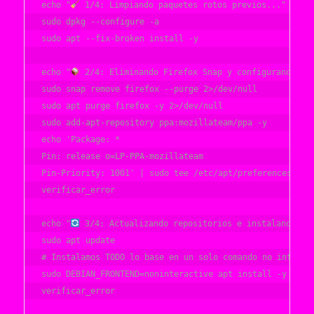
echo "
 1/4: Limpiando paquetes rotos previos..."

sudo dpkg --configure -a

sudo apt --fix-broken install -y

echo "
 2/4: Eliminando Firefox Snap y configurando PPA
sudo snap remove firefox --purge 2>/dev/null

sudo apt purge firefox -y 2>/dev/null

sudo add-apt-repository ppa:mozillateam/ppa -y

echo 'Package: *

Pin: release o=LP-PPA-mozillateam

Pin-Priority: 1001' | sudo tee /etc/apt/preferences.d/mo
verificar_error

echo "
 3/4: Actualizando repositorios e instalando núc
sudo apt update

# Instalamos TODO lo base en un solo comando no interact
sudo DEBIAN_FRONTEND=noninteractive apt install -y ligh
verificar_error
