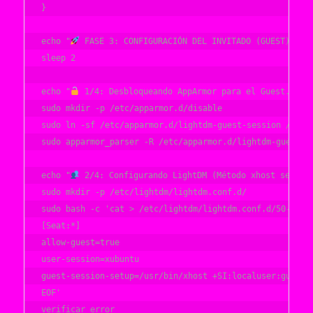
}

echo "
 FASE 3: CONFIGURACIÓN DEL INVITADO (GUEST)"

sleep 2

echo "
 1/4: Desbloqueando AppArmor para el Guest..."

sudo mkdir -p /etc/apparmor.d/disable

sudo ln -sf /etc/apparmor.d/lightdm-guest-session /etc/a
sudo apparmor_parser -R /etc/apparmor.d/lightdm-guest-se
echo "
 2/4: Configurando LightDM (Método xhost seguro)
sudo mkdir -p /etc/lightdm/lightdm.conf.d/

sudo bash -c 'cat > /etc/lightdm/lightdm.conf.d/50-guest
[Seat:*]

allow-guest=true

user-session=xubuntu

guest-session-setup=/usr/bin/xhost +SI:localuser:guest

EOF'

verificar_error
