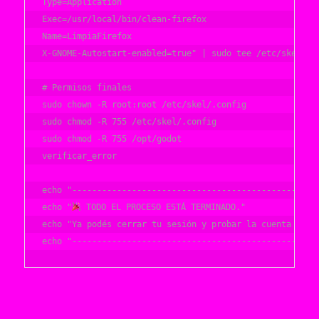
Type=Application

Exec=/usr/local/bin/clean-firefox

Name=LimpiaFirefox

X-GNOME-Autostart-enabled=true" | sudo tee /etc/skel/.co
# Permisos finales

sudo chown -R root:root /etc/skel/.config

sudo chmod -R 755 /etc/skel/.config

sudo chmod -R 755 /opt/godot

verificar_error

echo "--------------------------------------------------
echo "
 TODO EL PROCESO ESTÁ TERMINADO."

echo "Ya podés cerrar tu sesión y probar la cuenta de In
echo "-------------------------------------------------