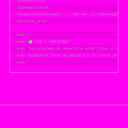
Terminal=false

Type=Application

Categories=Development;" | sudo tee /usr/share/applicati
verificar_error

echo "--------------------------------------------------
echo "
 FASE 2 COMPLETADA."

echo "Tus programas de desarrollo están listos y la PC o
echo "Acomodá el fondo de pantalla y los íconos de tu us
echo "-------------------------------------------------