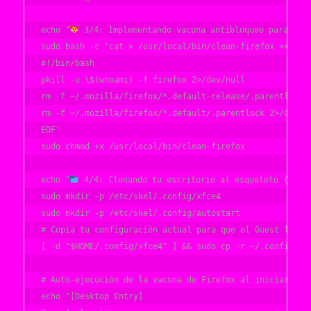
echo "
 3/4: Implementando vacuna antibloqueo para Fire
sudo bash -c 'cat > /usr/local/bin/clean-firefox <<EOF

#!/bin/bash

pkill -u \$(whoami) -f firefox 2>/dev/null

rm -f ~/.mozilla/firefox/*.default-release/.parentlock 2
rm -f ~/.mozilla/firefox/*.default/.parentlock 2>/dev/nu
EOF'

sudo chmod +x /usr/local/bin/clean-firefox

echo "
 4/4: Clonando tu escritorio al esqueleto (Skel)
sudo mkdir -p /etc/skel/.config/xfce4

sudo mkdir -p /etc/skel/.config/autostart

# Copia tu configuración actual para que el Guest la her
[ -d "$HOME/.config/xfce4" ] && sudo cp -r ~/.config/xfc
# Auto-ejecución de la vacuna de Firefox al iniciar el G
echo "[Desktop Entry]
