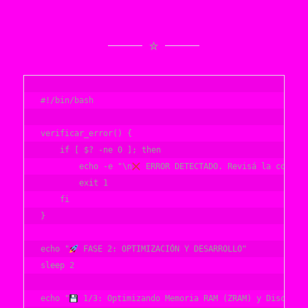
#!/bin/bash

verificar_error() {

    if [ $? -ne 0 ]; then

        echo -e "\n
 ERROR DETECTADO. Revisá la consola
        exit 1

    fi

}

echo "
 FASE 2: OPTIMIZACIÓN Y DESARROLLO"

sleep 2

echo "
 1/3: Optimizando Memoria RAM (ZRAM) y Disco Dur