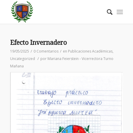
Efecto Invernadero
/
/
19/05/2025
0 Comentarios
en
Publicaciones Académicas
,
/
Uncategorized
por
Mariana Feierstein - Vicerrectora Turno
Mañana